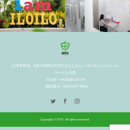
学校施設
（日本事務局）神奈川県横浜市西区みなとみらい3-6-1みなとみらいセン
タービル19階
（Email）info@gitc-jp.com
（電話番号）050-5897-9991
Copyright © GITC. All rights reserved.