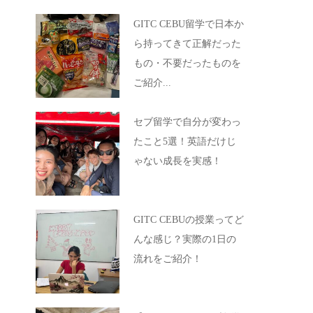
GITC CEBU留学で日本か
ら持ってきて正解だった
もの・不要だったものを
ご紹介...
セブ留学で自分が変わっ
たこと5選！英語だけじ
ゃない成長を実感！
GITC CEBUの授業ってど
んな感じ？実際の1日の
流れをご紹介！