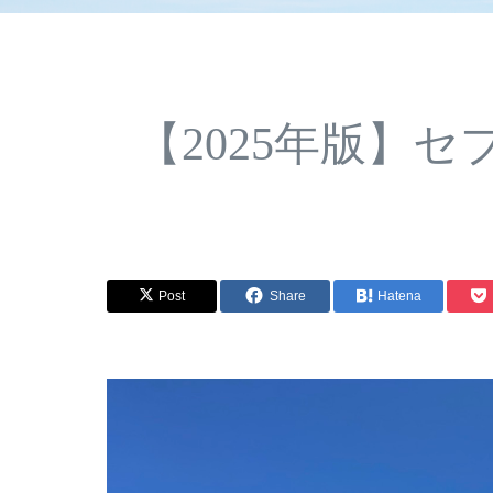
【2025年版】
Post
Share
Hatena