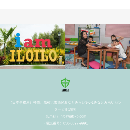
（日本事務局）神奈川県横浜市西区みなとみらい3-6-1みなとみらいセン
タービル19階
（Email）info@gitc-jp.com
（電話番号）050-5897-9991