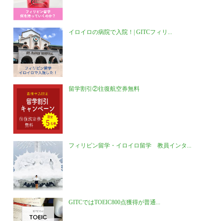
イロイロの病院で入院！| GITCフィリ...
留学割引②往復航空券無料
フィリピン留学・イロイロ留学 教員インタ...
GITCではTOEIC800点獲得が普通...