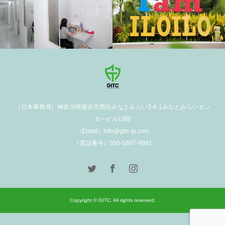
学校施設
（日本事務局）神奈川県横浜市西区みなとみらい3-6-1みなとみらいセン
タービル19階
（Email）info@gitc-jp.com
（電話番号）050-5897-9991
Copyright © GITC. All rights reserved.