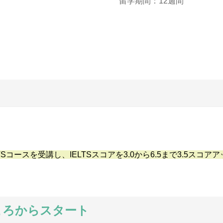
留学期間：12週間
TSコースを受講し、IELTSスコアを3.0から6.5まで3.5
ところからスタート