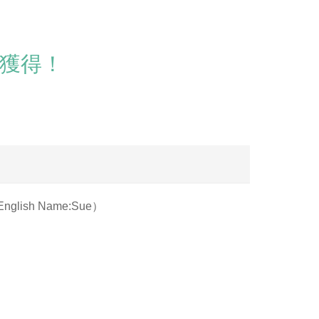
5獲得！
nglish Name:Sue）