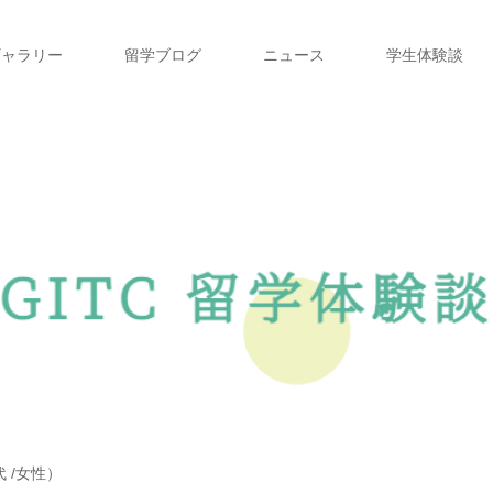
ギャラリー
留学ブログ
ニュース
学生体験談
0代 /女性）