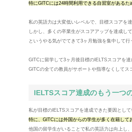
特にGITCには24時間利用できる自習室があ
私の英語力は大変低いレベルで、目標スコアを
しかし、多くの卒業生がスコアアップを達成し
というやる気がでてきて3ヶ月勉強を集中して行
GITCに留学して3ヶ月後目標のIELTSスコア
GITCの全ての教員がサポートや指導なくして
IELTSスコア達成のもう一つ
私が目標のIELTSスコアを達成できた要因とし
特に、GITCには外国からの学生が多く在籍し
他国の留学生がいることで私の英語力は向上し