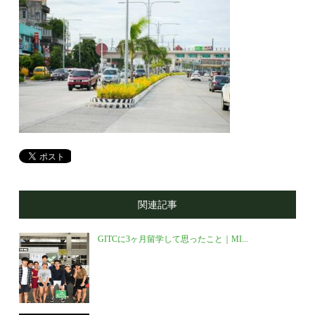
関連記事
GITCに3ヶ月留学して思ったこと｜MI...