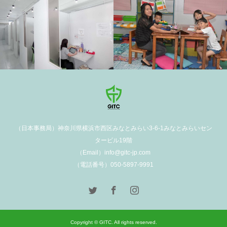
学校施設
（日本事務局）神奈川県横浜市西区みなとみらい3-6-1みなとみらいセン
タービル19階
（Email）info@gitc-jp.com
（電話番号）050-5897-9991
Copyright © GITC. All rights reserved.