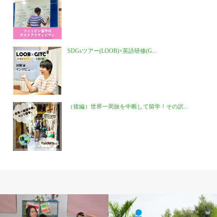
SDGsツアー(LOOB)×英語研修(G...
（後編）世界一周旅を中断して留学！その訳...