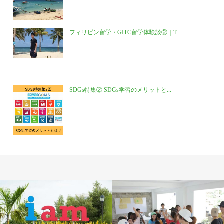
フィリピン留学・GITC留学体験談②｜T...
SDGs特集② SDGs学習のメリットと...