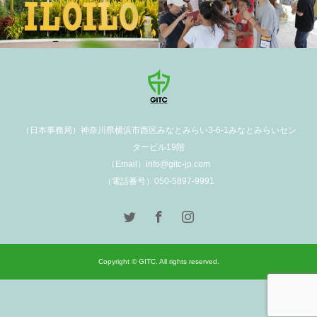
（日本事務局）神奈川県横浜市西区みなとみらい3-6-1みなとみらいセン
タービル19階
（Email）info@gitc-jp.com
（電話番号）050-5897-9991
Copyright © GITC. All rights reserved.