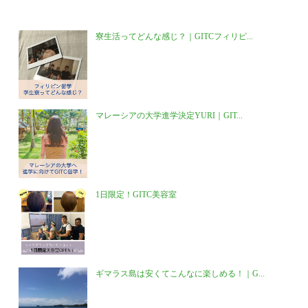
寮生活ってどんな感じ？｜GITCフィリピ...
マレーシアの大学進学決定YURI｜GIT...
1日限定！GITC美容室
ギマラス島は安くてこんなに楽しめる！｜G...