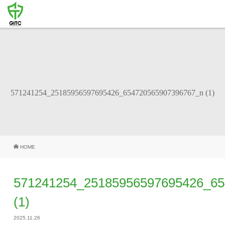
571241254_25185956597695426_654720565907396767_n (1)
HOME
571241254_25185956597695426_65
(1)
2025.11.26