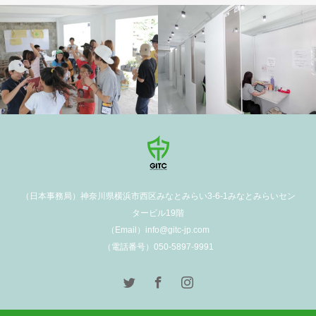
学校施設
（日本事務局）神奈川県横浜市西区みなとみらい3-6-1みなとみらいセン
タービル19階
（Email）info@gitc-jp.com
（電話番号）050-5897-9991