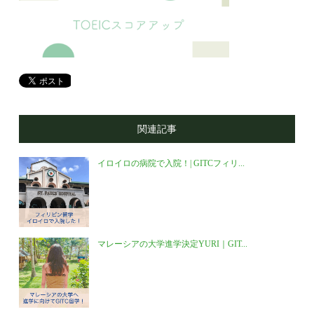
関連記事
イロイロの病院で入院！| GITCフィリ...
マレーシアの大学進学決定YURI｜GIT...