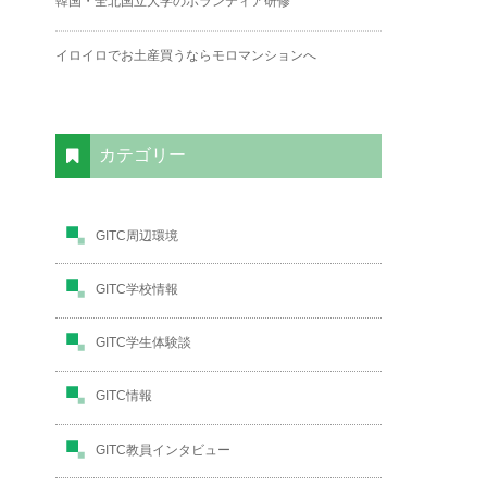
韓国・全北国立大学のボランティア研修
イロイロでお土産買うならモロマンションへ
カテゴリー
GITC周辺環境
GITC学校情報
GITC学生体験談
GITC情報
GITC教員インタビュー