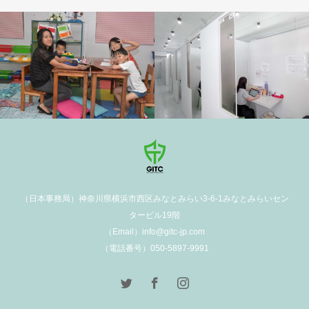
学校施設
（日本事務局）神奈川県横浜市西区みなとみらい3-6-1みなとみらいセン
タービル19階
（Email）info@gitc-jp.com
（電話番号）050-5897-9991