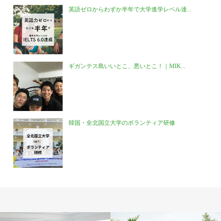
英語ゼロからわずか半年で大学進学レベル達...
ギガンテス島いいとこ、悪いとこ！｜MIK...
韓国・全北国立大学のボランティア研修