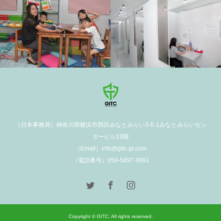
学校施設
（日本事務局）神奈川県横浜市西区みなとみらい3-6-1みなとみらいセン
タービル19階
（Email）info@gitc-jp.com
（電話番号）050-5897-9991
Copyright © GITC. All rights reserved.