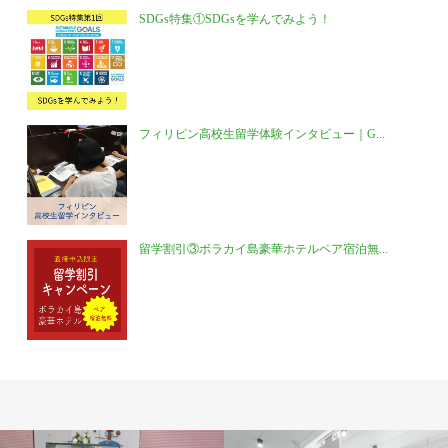
SDGs特集①SDGsを学んでみよう！
フィリピン高校生留学体験インタビュー｜G...
留学割引③ボラカイ島豪華ホテルペア宿泊無...