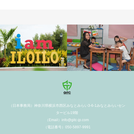
（日本事務局）神奈川県横浜市西区みなとみらい3-6-1みなとみらいセン
タービル19階
（Email）info@gitc-jp.com
（電話番号）050-5897-9991