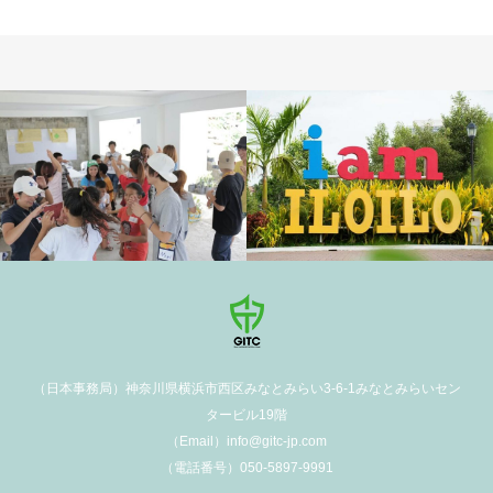
（日本事務局）神奈川県横浜市西区みなとみらい3-6-1みなとみらいセン
タービル19階
（Email）info@gitc-jp.com
（電話番号）050-5897-9991