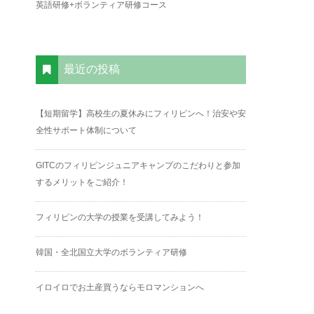
英語研修+ボランティア研修コース
最近の投稿
【短期留学】高校生の夏休みにフィリピンへ！治安や安
全性サポート体制について
GITCのフィリピンジュニアキャンプのこだわりと参加
するメリットをご紹介！
フィリピンの大学の授業を受講してみよう！
韓国・全北国立大学のボランティア研修
イロイロでお土産買うならモロマンションへ