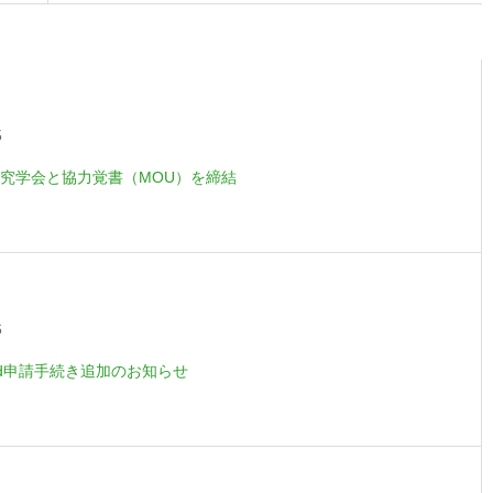
5
究学会と協力覚書（MOU）を締結
6
card申請手続き追加のお知らせ