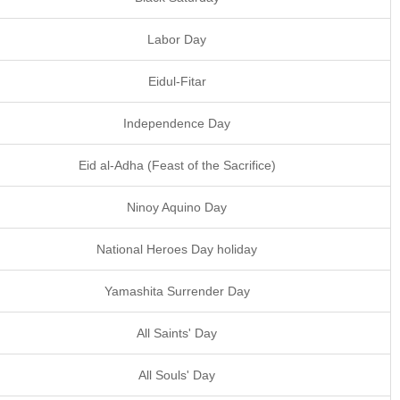
Labor Day
Eidul-Fitar
Independence Day
Eid al-Adha (Feast of the Sacrifice)
Ninoy Aquino Day
National Heroes Day holiday
Yamashita Surrender Day
All Saints' Day
All Souls' Day