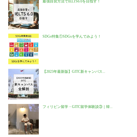
最強自習方法でIELTS6.0を目指す！
SDGs特集①SDGsを学んでみよう！
【2023年最新版】GITC新キャンパス...
フィリピン留学・GITC留学体験談③｜韓...