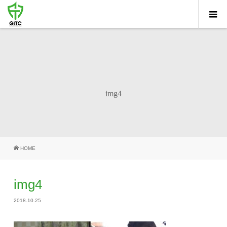
img4
HOME
img4
2018.10.25