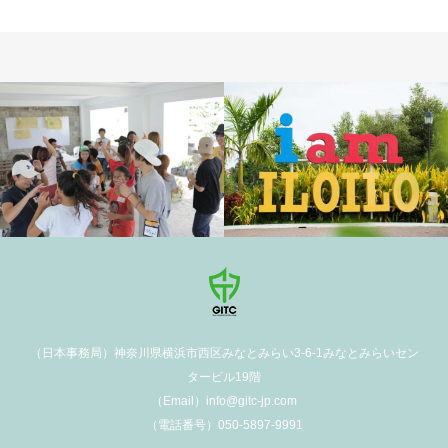
（日本事務局）神奈川県横浜市西区みなとみらい3-6-1みなとみらいセン
タービル19階
（Email）info@gitc-jp.com
（電話番号）050-5897-9991