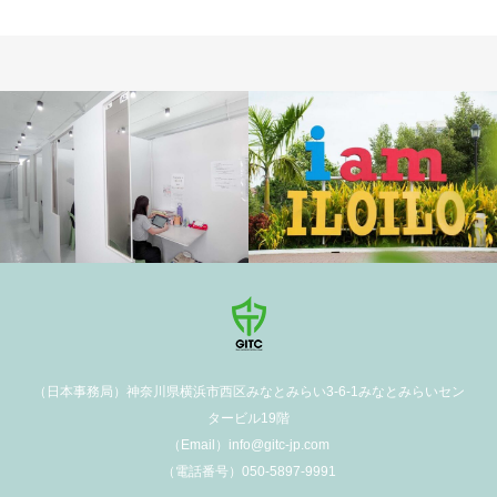
学校施設
（日本事務局）神奈川県横浜市西区みなとみらい3-6-1みなとみらいセン
タービル19階
（Email）info@gitc-jp.com
（電話番号）050-5897-9991