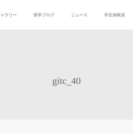
ギャラリー
留学ブログ
ニュース
学生体験談
gitc_40