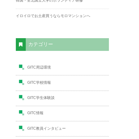
韓国・全北国立大学のボランティア研修
イロイロでお土産買うならモロマンションへ
カテゴリー
GITC周辺環境
GITC学校情報
GITC学生体験談
GITC情報
GITC教員インタビュー