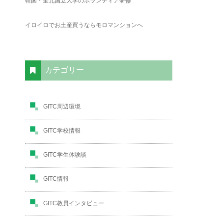
韓国・全北国立大学のボランティア研修
イロイロでお土産買うならモロマンションへ
カテゴリー
GITC周辺環境
GITC学校情報
GITC学生体験談
GITC情報
GITC教員インタビュー