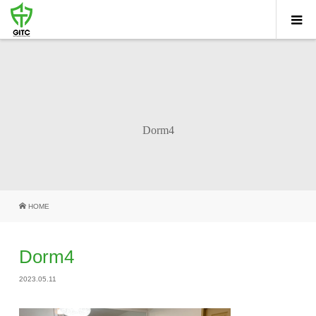
Dorm4
HOME
Dorm4
2023.05.11