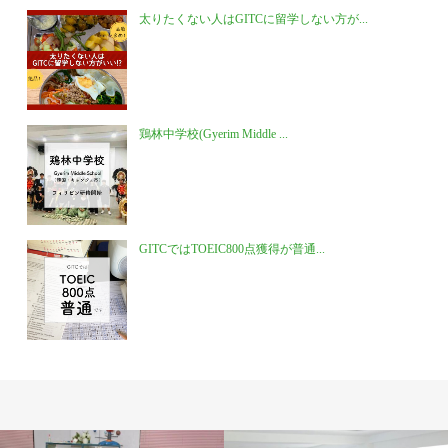
太りたくない人はGITCに留学しない方が...
鶏林中学校(Gyerim Middle ...
GITCではTOEIC800点獲得が普通...