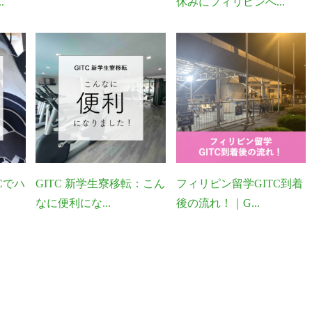
.
休みにフィリピンへ...
Cでハ
GITC 新学生寮移転：こん
フィリピン留学GITC到着
なに便利にな...
後の流れ！｜G...