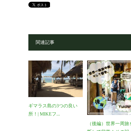
関連記事
ギマラス島の3つの良い
所！| MIKEフ...
（後編）世界一周旅