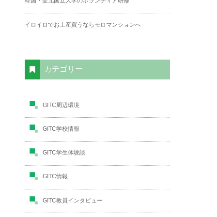
韓国・全北国立大学のボランティア研修
イロイロでお土産買うならモロマンションへ
カテゴリー
GITC周辺環境
GITC学校情報
GITC学生体験談
GITC情報
GITC教員インタビュー