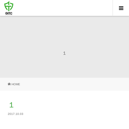
１
HOME
１
2017.10.03