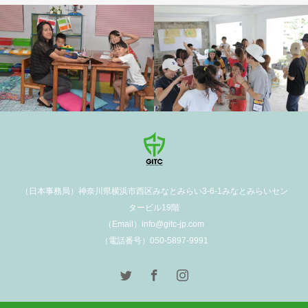
（日本事務局）神奈川県横浜市西区みなとみらい3-6-1みなとみらいセン
タービル19階
（Email）info@gitc-jp.com
（電話番号）050-5897-9991